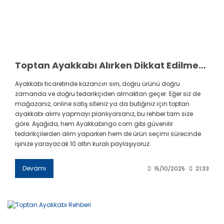
Toptan Ayakkabı Alırken Dikkat Edilmesi Gereken 10 Altın Kural
Ayakkabı ticaretinde kazancın sırrı, doğru ürünü doğru
zamanda ve doğru tedarikçiden almaktan geçer. Eğer siz de
mağazanız, online satış siteniz ya da butiğiniz için toptan
ayakkabı alımı yapmayı planlıyorsanız, bu rehber tam size
göre. Aşağıda, hem Ayakkabingo.com gibi güvenilir
tedarikçilerden alım yaparken hem de ürün seçimi sürecinde
işinize yarayacak 10 altın kuralı paylaşıyoruz.
Devamı
15/10/2025
21:33