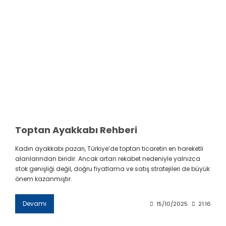
Toptan Ayakkabı Rehberi
Kadın ayakkabı pazarı, Türkiye’de toptan ticaretin en hareketli
alanlarından biridir. Ancak artan rekabet nedeniyle yalnızca
stok genişliği değil, doğru fiyatlama ve satış stratejileri de büyük
önem kazanmıştır.
Devamı
15/10/2025
21:16