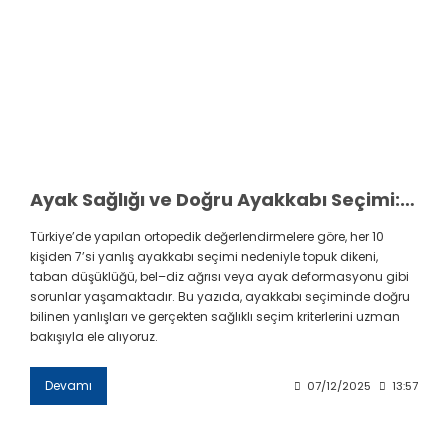
Ayak Sağlığı ve Doğru Ayakkabı Seçimi: Ortopedik Doğrular ve Yanlışlar
Türkiye’de yapılan ortopedik değerlendirmelere göre, her 10
kişiden 7’si yanlış ayakkabı seçimi nedeniyle topuk dikeni,
taban düşüklüğü, bel–diz ağrısı veya ayak deformasyonu gibi
sorunlar yaşamaktadır. Bu yazıda, ayakkabı seçiminde doğru
bilinen yanlışları ve gerçekten sağlıklı seçim kriterlerini uzman
bakışıyla ele alıyoruz.
Devamı
07/12/2025
13:57