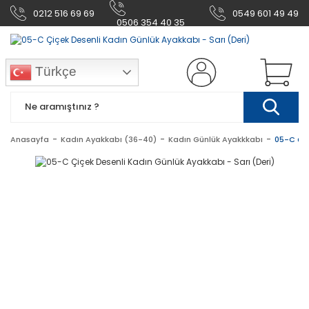
0212 516 69 69
0549 601 49 49
0506 354 40 35
Türkçe
Anasayfa
Kadın Ayakkabı (36-40)
Kadın Günlük Ayakkkabı
05-C Çiç