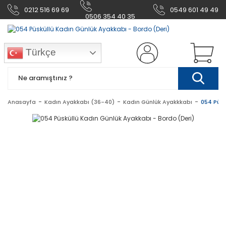
0212 516 69 69
0549 601 49 49
0506 354 40 35
Türkçe
Anasayfa
Kadın Ayakkabı (36-40)
Kadın Günlük Ayakkkabı
054 Püsk