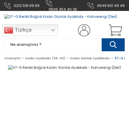
0212 516 69 69
0549 601 49 49
0506 354 40 35
Türkçe
Anasayfa
Kadın Ayakkabı (36-40)
Kadın Günlük Ayakkkabı
07-G Ren