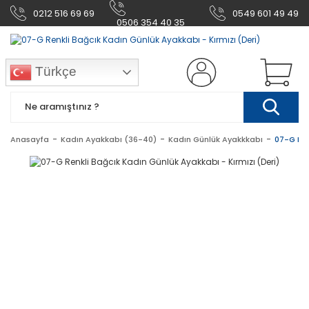
0212 516 69 69
0549 601 49 49
0506 354 40 35
Türkçe
Anasayfa
Kadın Ayakkabı (36-40)
Kadın Günlük Ayakkkabı
07-G Ren