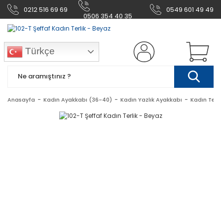
0212 516 69 69
0549 601 49 49
0506 354 40 35
Türkçe
Anasayfa
Kadın Ayakkabı (36-40)
Kadın Yazlık Ayakkabı
Kadın Terl