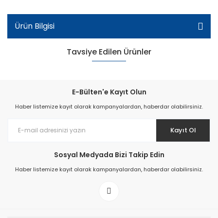
Ürün Bilgisi
Tavsiye Edilen Ürünler
E-Bülten'e Kayıt Olun
Haber listemize kayıt olarak kampanyalardan, haberdar olabilirsiniz.
Kayıt Ol
Sosyal Medyada Bizi Takip Edin
Haber listemize kayıt olarak kampanyalardan, haberdar olabilirsiniz.
102-T Şeffaf Kadın Terlik - Siyah