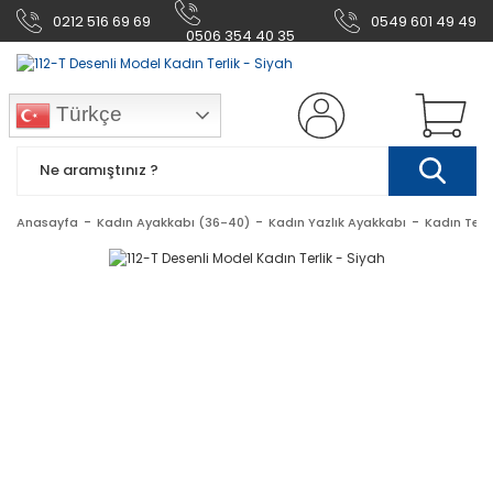
0212 516 69 69
0549 601 49 49
0506 354 40 35
Türkçe
Anasayfa
Kadın Ayakkabı (36-40)
Kadın Yazlık Ayakkabı
Kadın Terl