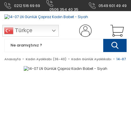
0212 516 69 69
0549 601 49 49
0506 354 40 35
Türkçe
Anasayfa
Kadın Ayakkabı (36-40)
Kadın Günlük Ayakkkabı
14-07 LN