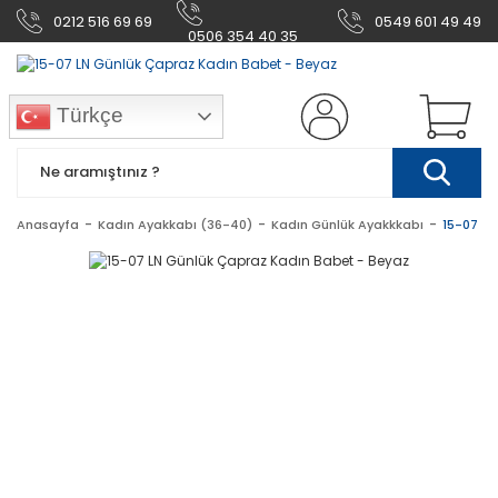
0212 516 69 69
0549 601 49 49
0506 354 40 35
Türkçe
Anasayfa
Kadın Ayakkabı (36-40)
Kadın Günlük Ayakkkabı
15-07 LN