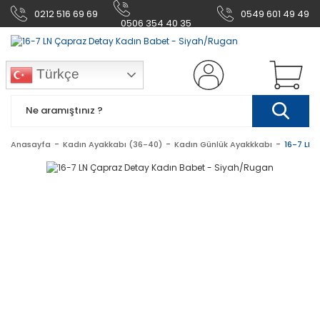
0212 516 69 69
0549 601 49 49
0506 354 40 35
Türkçe
Anasayfa
Kadın Ayakkabı (36-40)
Kadın Günlük Ayakkkabı
16-7 LN 