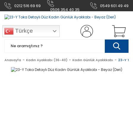
0212 516 69 69
0549 601 49 49
0506 354 40 35
Türkçe
Anasayfa
Kadın Ayakkabı (36-40)
Kadın Günlük Ayakkkabı
23-Y Tok