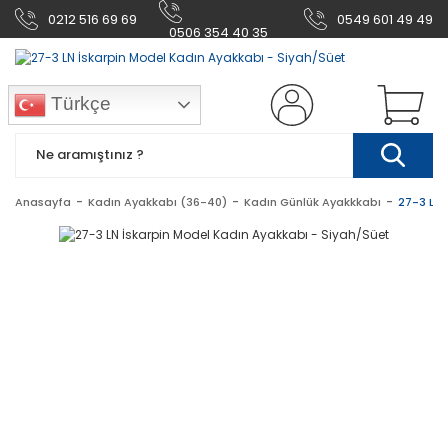
0212 516 69 69
0549 601 49 49
0506 354 40 35
Türkçe
Anasayfa
Kadın Ayakkabı (36-40)
Kadın Günlük Ayakkkabı
27-3 LN 