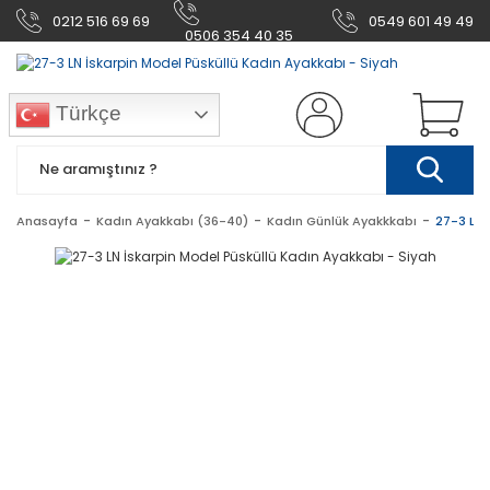
0212 516 69 69
0549 601 49 49
0506 354 40 35
Türkçe
Anasayfa
Kadın Ayakkabı (36-40)
Kadın Günlük Ayakkkabı
27-3 LN 