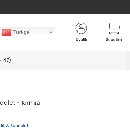
Türkçe
Üyelik
Sepetim
6-47)
alet - Kırmızı
rlik & Sandalet