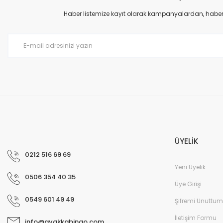
Haber listemize kayıt olarak kampanyalardan, haberda
ÜYELİK
0212 516 69 69
Yeni Üyelik
0506 354 40 35
Üye Girişi
0549 601 49 49
Şifremi Unuttum
İletişim Formu
info@ayakkabingo.com