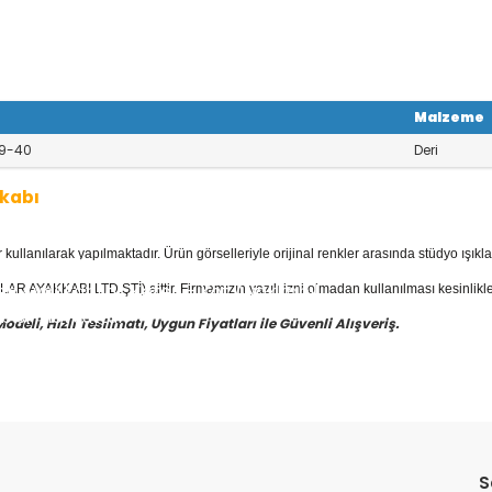
Malzeme
9-40
Deri
kabı
llanılarak yapılmaktadır. Ürün görselleriyle orijinal renkler arasında stüdyo ışıkla
yan Ayakkabı
kategorisinde; Stilettola
 Deri Ayakkabılar, Keten - Kot Ayakkabıl
AR AYAKKABI LTD.ŞTİ) aittir. Firmamızın yazılı izni olmadan kullanılması kesinlikle
bısı mevcuttur.
eli, Hızlı Teslimatı, Uygun Fiyatları ile Güvenli Alışveriş.
yakkabı
fiyatları ile güvenli alışverişin
S