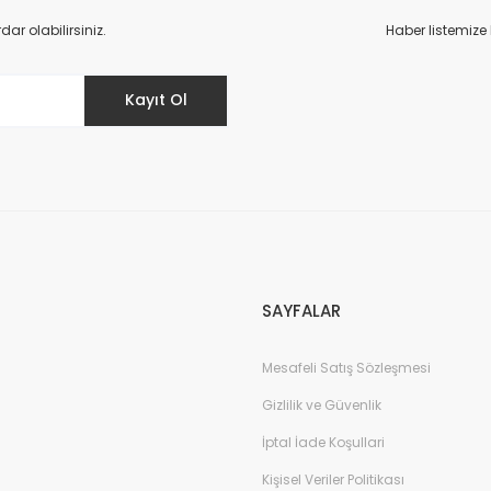
r olabilirsiniz.
Haber listemize
Kayıt Ol
SAYFALAR
Mesafeli Satış Sözleşmesi
Gizlilik ve Güvenlik
İptal İade Koşullari
Kişisel Veriler Politikası