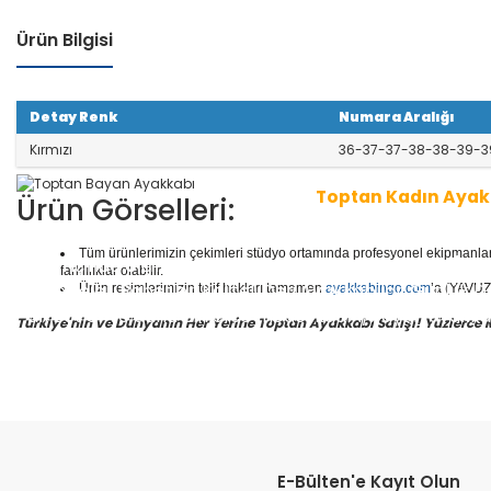
Ürün Bilgisi
Detay Renk
Numara Aralığı
Kırmızı
36-37-37-38-38-39-3
Toptan Kadın Ayak
Ürün Görselleri:
Tüm ürünlerimizin çekimleri stüdyo ortamında profesyonel ekipmanlar ku
1 seri içinde
8
çift ayakkabı bulunur.
Toptan Kadın/Ba
farklılıklar olabilir.
r, Abiyeler, Babetler, Kaliteli Deri Ayakkabılar, Günlük
Ürün resimlerimizin telif hakları tamamen
ayakkabingo.com
’a (YAVUZL
ar, Botlar ve daha binlerce model kadın/bayan ayakka
Türkiye'nin ve Dünyanın Her Yerine Toptan Ayakkabı Satışı! Yüzlerce Mod
Yüzlerce modeli, hızlı teslimatı, uygun
toptan bayan a
en doğru adresi Yavuzlar Ayakkabı!
E-Bülten'e Kayıt Olun