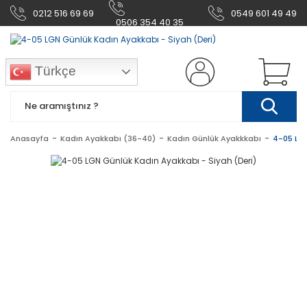
0212 516 69 69
0549 601 49 49
0506 354 40 35
Türkçe
Anasayfa
Kadın Ayakkabı (36-40)
Kadın Günlük Ayakkkabı
4-05 LGN