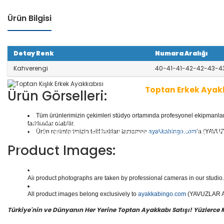
Ürün Bilgisi
Detay Renk
Numara Aralığı
Kahverengi
40-41-41-42-42-43-4
Toptan Erkek Ayak
Ürün Görselleri:
Tüm ürünlerimizin çekimleri stüdyo ortamında profesyonel ekipmanlar ku
1 seri içinde
8
çift ayakkabı bulunur.
Toptan Erkek Aya
farklılıklar olabilir.
Günlük Ayakkabılar, Botlar, Çizmeler, Kaliteli Deri Aya
Ürün resimlerimizin telif hakları tamamen
ayakkabingo.com
’a (YAVUZL
ayakkabılar ve daha binlerce model erkek ayakkabısı
Product Images:
Yüzlerce modeli, hızlı teslimatı, uygun
toptan erkek a
n doğru adresi Yavuzlar Ayakkabı!
All product photographs are taken by professional cameras in our studio. 
All product images belong exclusively to
ayakkabingo.com
(YAVUZLAR AYA
Türkiye'nin ve Dünyanın Her Yerine Toptan Ayakkabı Satışı! Yüzlerce Mod