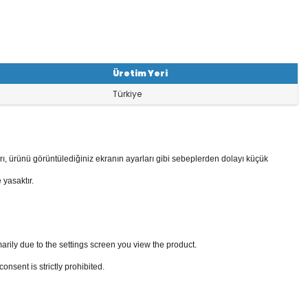
Üretim Yeri
Türkiye
rı, ürünü görüntülediğiniz ekranın ayarları gibi sebeplerden dolayı küçük
 yasaktır.
arily due to the settings screen you view the product.
sent is strictly prohibited.