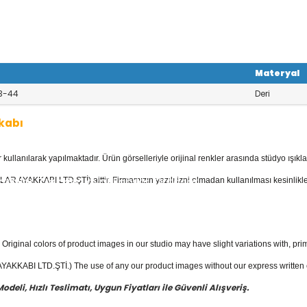
Materyal
3-44
Deri
kabı
llanılarak yapılmaktadır. Ürün görselleriyle orijinal renkler arasında stüdyo ışıkla
kkabı
kategorisinde; Sandaletler, Deri
kkabılar, Trekking ayakkabılar, Outdoor
AR AYAKKABI LTD.ŞTİ) aittir. Firmamızın yazılı izni olmadan kullanılması kesinlikle
 mevcuttur.
yakkabı
fiyatları ile güvenli alışverişin e
Original colors of product images in our studio may have slight variations with, prim
KKABI LTD.ŞTİ.) The use of any our product images without our express written con
eli, Hızlı Teslimatı, Uygun Fiyatları ile Güvenli Alışveriş.