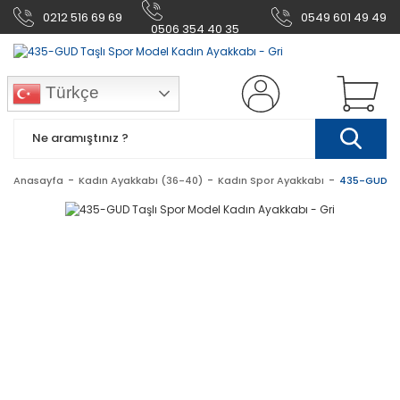
0212 516 69 69
0549 601 49 49
0506 354 40 35
Türkçe
Anasayfa
Kadın Ayakkabı (36-40)
Kadın Spor Ayakkabı
435-GUD Taş