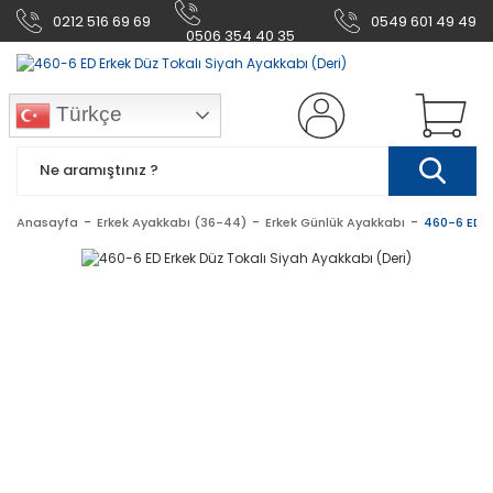
0212 516 69 69
0549 601 49 49
0506 354 40 35
Türkçe
Anasayfa
Erkek Ayakkabı (36-44)
Erkek Günlük Ayakkabı
460-6 ED E