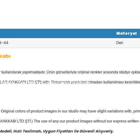
Materyal
3-44
Deri
kabı
llanılarak yapılmaktadır. Ürün görselleriyle orijinal renkler arasında stüdyo ışıkla
kkabı
kategorisinde; Sandaletler, Deri
kkabılar, Trekking ayakkabılar, Outdoor
AR AYAKKABI LTD.ŞTİ) aittir. Firmamızın yazılı izni olmadan kullanılması kesinlikle
 mevcuttur.
yakkabı
fiyatları ile güvenli alışverişin e
Original colors of product images in our studio may have slight variations with, prim
KKABI LTD.ŞTİ.) The use of any our product images without our express written con
eli, Hızlı Teslimatı, Uygun Fiyatları ile Güvenli Alışveriş.