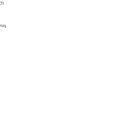
71
ylaş