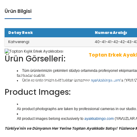
Ürün Bilgisi
Detay Renk
Numara Aralığı
Kahverengi
40-41-41-42-42-43-4
Toptan Erkek Ayak
Ürün Görselleri:
Tüm ürünlerimizin çekimleri stüdyo ortamında profesyonel ekipmanlar ku
1 seri içinde
8
çift ayakkabı bulunur.
Toptan Erkek Aya
farklılıklar olabilir.
Günlük Ayakkabılar, Botlar, Çizmeler, Kaliteli Deri Aya
Ürün resimlerimizin telif hakları tamamen
ayakkabingo.com
’a (YAVUZL
ayakkabılar ve daha binlerce model erkek ayakkabısı
Product Images:
Yüzlerce modeli, hızlı teslimatı, uygun
toptan erkek a
n doğru adresi Yavuzlar Ayakkabı!
All product photographs are taken by professional cameras in our studio. 
All product images belong exclusively to
ayakkabingo.com
(YAVUZLAR AYA
Türkiye'nin ve Dünyanın Her Yerine Toptan Ayakkabı Satışı! Yüzlerce Mod