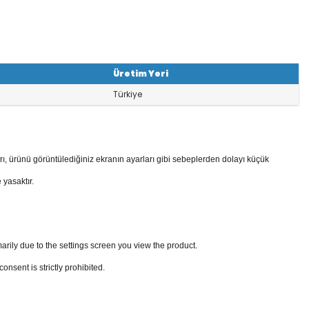
Üretim Yeri
Türkiye
rı, ürünü görüntülediğiniz ekranın ayarları gibi sebeplerden dolayı küçük
 yasaktır.
arily due to the settings screen you view the product.
sent is strictly prohibited.