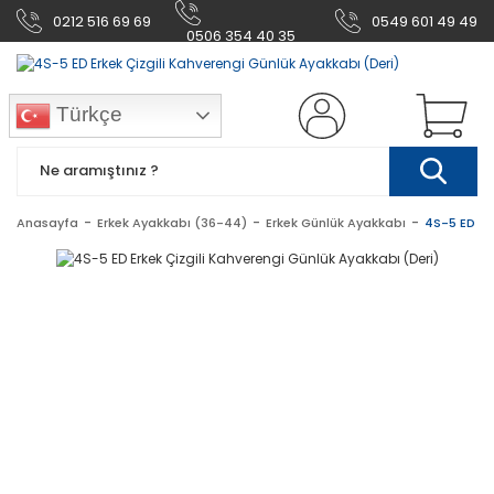
0212 516 69 69
0549 601 49 49
0506 354 40 35
Türkçe
Anasayfa
Erkek Ayakkabı (36-44)
Erkek Günlük Ayakkabı
4S-5 ED Er