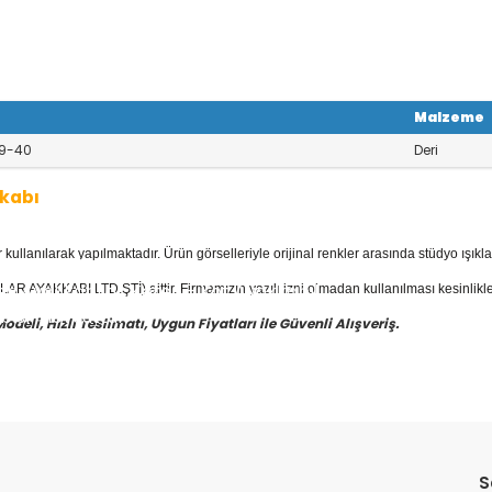
Malzeme
9-40
Deri
kabı
llanılarak yapılmaktadır. Ürün görselleriyle orijinal renkler arasında stüdyo ışıkla
yan Ayakkabı
kategorisinde; Stilettola
 Deri Ayakkabılar, Keten - Kot Ayakkabıl
AR AYAKKABI LTD.ŞTİ) aittir. Firmamızın yazılı izni olmadan kullanılması kesinlikle
bısı mevcuttur.
eli, Hızlı Teslimatı, Uygun Fiyatları ile Güvenli Alışveriş.
yakkabı
fiyatları ile güvenli alışverişin
S