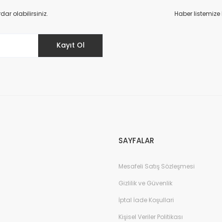
r olabilirsiniz.
Haber listemize
Kayıt Ol
SAYFALAR
Mesafeli Satış Sözleşmesi
Gizlilik ve Güvenlik
İptal İade Koşullari
Kişisel Veriler Politikası