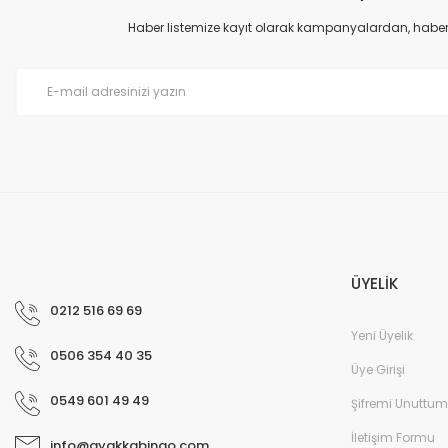
Haber listemize kayıt olarak kampanyalardan, haberda
ÜYELİK
0212 516 69 69
Yeni Üyelik
0506 354 40 35
Üye Girişi
0549 601 49 49
Şifremi Unuttum
İletişim Formu
info@ayakkabingo.com