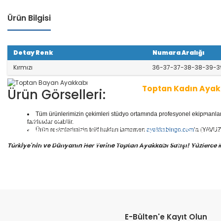
Ürün Bilgisi
Detay Renk
Numara Aralığı
Kırmızı
36-37-37-38-38-39-3
Toptan Kadın Ayak
Ürün Görselleri:
Tüm ürünlerimizin çekimleri stüdyo ortamında profesyonel ekipmanlar ku
1 seri içinde
8
çift ayakkabı bulunur.
Toptan Kadın/Ba
farklılıklar olabilir.
r, Abiyeler, Babetler, Kaliteli Deri Ayakkabılar, Günlük
Ürün resimlerimizin telif hakları tamamen
ayakkabingo.com
’a (YAVUZL
ar, Botlar ve daha binlerce model kadın/bayan ayakka
Türkiye'nin ve Dünyanın Her Yerine Toptan Ayakkabı Satışı! Yüzlerce Mod
Yüzlerce modeli, hızlı teslimatı, uygun
toptan bayan a
en doğru adresi Yavuzlar Ayakkabı!
E-Bülten'e Kayıt Olun