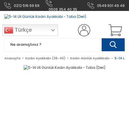
0212 516 69 69
0549 601 49 49
0506 354 40 35
Türkçe
Anasayfa
Kadın Ayakkabı (36-40)
Kadın Günlük Ayakkkabı
5-14 LN 