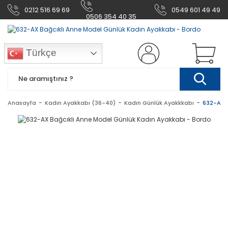
0212 516 69 69
0549 601 49 49
0506 354 40 35
Türkçe
Anasayfa
Kadın Ayakkabı (36-40)
Kadın Günlük Ayakkkabı
632-AX B