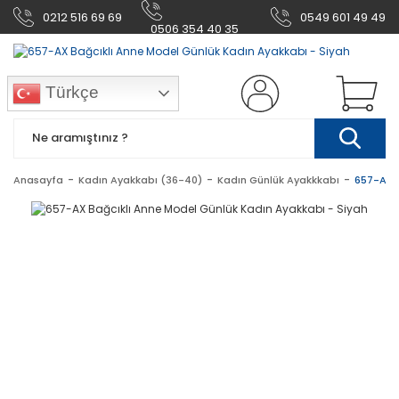
0212 516 69 69
0549 601 49 49
0506 354 40 35
Türkçe
Anasayfa
Kadın Ayakkabı (36-40)
Kadın Günlük Ayakkkabı
657-AX B