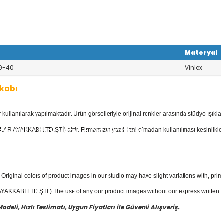
Materyal
9-40
Vinlex
kabı
llanılarak yapılmaktadır. Ürün görselleriyle orijinal renkler arasında stüdyo ışıkla
yan Ayakkabı
kategorisinde; Stilettola
 Deri Ayakkabılar, Keten - Kot Ayakkabıl
AR AYAKKABI LTD.ŞTİ) aittir. Firmamızın yazılı izni olmadan kullanılması kesinlikle
bısı mevcuttur.
yakkabı
fiyatları ile güvenli alışverişin
Original colors of product images in our studio may have slight variations with, prim
KKABI LTD.ŞTİ.) The use of any our product images without our express written con
eli, Hızlı Teslimatı, Uygun Fiyatları ile Güvenli Alışveriş.