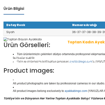
Ürün Bilgisi
Detay Renk
Numara Aralığı
Siyah
36-37-37-38-38-39-3
Toptan Kadın Ayak
Ürün Görselleri:
Tüm ürünlerimizin çekimleri stüdyo ortamında profesyonel ekipmanlar ku
1 seri içinde
8
çift ayakkabı bulunur.
Toptan Kadın/Ba
farklılıklar olabilir.
r, Abiyeler, Babetler, Kaliteli Deri Ayakkabılar, Günlük
Ürün resimlerimizin telif hakları tamamen
ayakkabingo.com
’a (YAVUZL
ar, Botlar ve daha binlerce model kadın/bayan ayakka
Product Images:
Yüzlerce modeli, hızlı teslimatı, uygun
toptan bayan a
en doğru adresi Yavuzlar Ayakkabı!
All product photographs are taken by professional cameras in our studio. 
All product images belong exclusively to
ayakkabingo.com
(YAVUZLAR AYA
Türkiye'nin ve Dünyanın Her Yerine Toptan Ayakkabı Satışı! Yüzlerce Mod