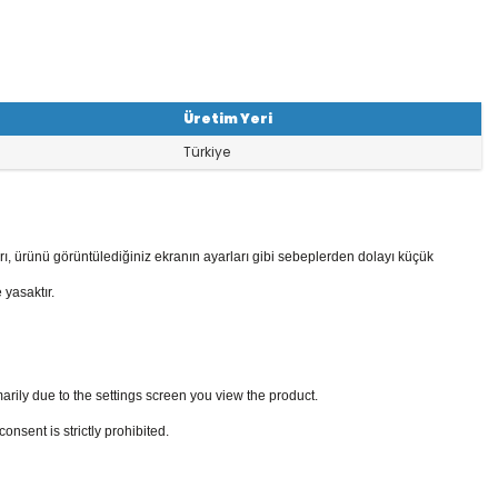
Üretim Yeri
Türkiye
rı, ürünü görüntülediğiniz ekranın ayarları gibi sebeplerden dolayı küçük
 yasaktır.
arily due to the settings screen you view the product.
sent is strictly prohibited.