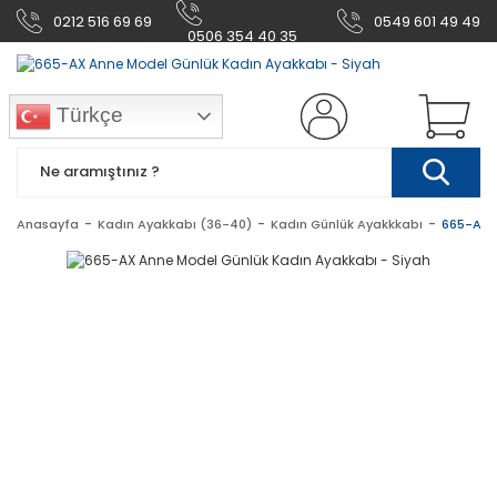
0212 516 69 69
0549 601 49 49
0506 354 40 35
Türkçe
Anasayfa
Kadın Ayakkabı (36-40)
Kadın Günlük Ayakkkabı
665-AX A