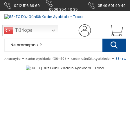
0212 516 69 69
0549 601 49 49
0506 354 40 35
Türkçe
Anasayfa
Kadın Ayakkabı (36-40)
Kadın Günlük Ayakkkabı
88-TQ D