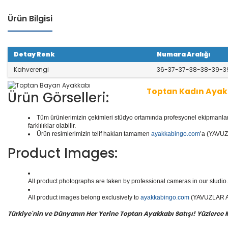
Ürün Bilgisi
Detay Renk
Numara Aralığı
Kahverengi
36-37-37-38-38-39-3
Toptan Kadın Ayak
Ürün Görselleri:
Tüm ürünlerimizin çekimleri stüdyo ortamında profesyonel ekipmanlar ku
1 seri içinde
8
çift ayakkabı bulunur.
Toptan Kadın/Ba
farklılıklar olabilir.
r, Abiyeler, Babetler, Kaliteli Deri Ayakkabılar, Günlük
Ürün resimlerimizin telif hakları tamamen
ayakkabingo.com
’a (YAVUZL
ar, Botlar ve daha binlerce model kadın/bayan ayakka
Product Images:
Yüzlerce modeli, hızlı teslimatı, uygun
toptan bayan a
en doğru adresi Yavuzlar Ayakkabı!
All product photographs are taken by professional cameras in our studio. 
All product images belong exclusively to
ayakkabingo.com
(YAVUZLAR AYA
Türkiye'nin ve Dünyanın Her Yerine Toptan Ayakkabı Satışı! Yüzlerce Mod