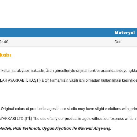
Materyal
9-40
Deri
kabı
llanılarak yapılmaktadır. Ürün görselleriyle orijinal renkler arasında stüdyo ışıkla
yan Ayakkabı
kategorisinde; Stilettola
 Deri Ayakkabılar, Keten - Kot Ayakkabıl
AR AYAKKABI LTD.ŞTİ) aittir. Firmamızın yazılı izni olmadan kullanılması kesinlikle
bısı mevcuttur.
yakkabı
fiyatları ile güvenli alışverişin
Original colors of product images in our studio may have slight variations with, prim
KKABI LTD.ŞTİ.) The use of any our product images without our express written con
eli, Hızlı Teslimatı, Uygun Fiyatları ile Güvenli Alışveriş.