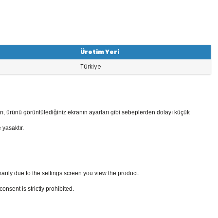
Üretim Yeri
Türkiye
rı, ürünü görüntülediğiniz ekranın ayarları gibi sebeplerden dolayı küçük
 yasaktır.
arily due to the settings screen you view the product.
sent is strictly prohibited.