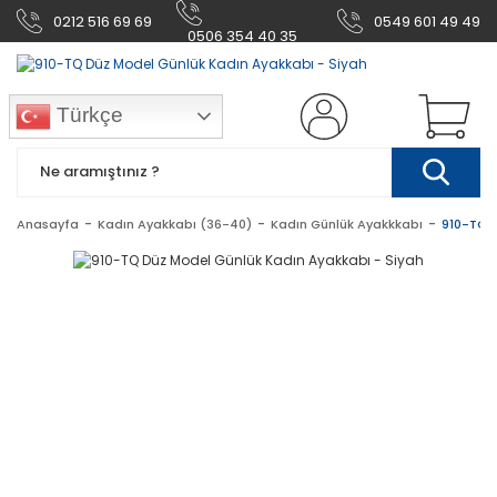
0212 516 69 69
0549 601 49 49
0506 354 40 35
Türkçe
Anasayfa
Kadın Ayakkabı (36-40)
Kadın Günlük Ayakkkabı
910-TQ D