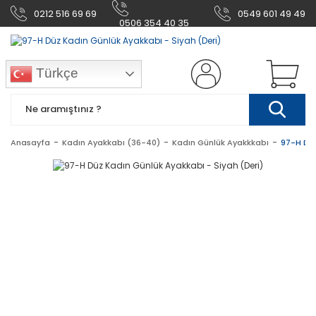
0212 516 69 69
0549 601 49 49
0506 354 40 35
Türkçe
Anasayfa
Kadın Ayakkabı (36-40)
Kadın Günlük Ayakkkabı
97-H Düz