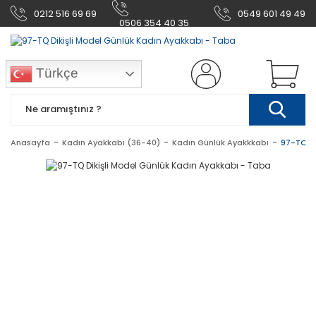
0212 516 69 69
0549 601 49 49
0506 354 40 35
Türkçe
Anasayfa
Kadın Ayakkabı (36-40)
Kadın Günlük Ayakkkabı
97-TQ Di