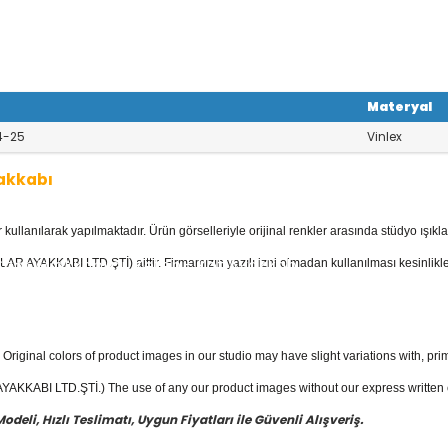
Materyal
4-25
Vinlex
akkabı
llanılarak yapılmaktadır. Ürün görselleriyle orijinal renkler arasında stüdyo ışıkla
kkabı
kategorisinde; Sandaletler, Babe
r, Spor Ayakkabılar, Keten - Kot Ayakkab
AR AYAKKABI LTD.ŞTİ) aittir. Firmamızın yazılı izni olmadan kullanılması kesinlikle
evcuttur.
akkabı
fiyatları ile güvenli alışverişin en
Original colors of product images in our studio may have slight variations with, prim
KKABI LTD.ŞTİ.) The use of any our product images without our express written con
eli, Hızlı Teslimatı, Uygun Fiyatları ile Güvenli Alışveriş.