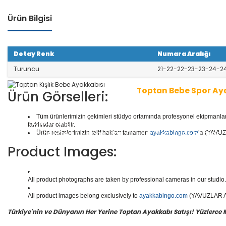
Ürün Bilgisi
Detay Renk
Numara Aralığı
Turuncu
21-22-22-23-23-24-2
Toptan Bebe Spor Ay
Ürün Görselleri:
Tüm ürünlerimizin çekimleri stüdyo ortamında profesyonel ekipmanlar ku
1 seri içinde
8
çift ayakkabı bulunur.
Toptan Bebe Aya
farklılıklar olabilir.
tler, Kaliteli Deri Ayakkabılar, Günlük Deri Ayakkabıla
Ürün resimlerimizin telif hakları tamamen
ayakkabingo.com
’a (YAVUZL
ılar, Botlar ve daha binlerce model bebe ayakkabısı m
Product Images:
Yüzlerce modeli, hızlı teslimatı, uygun
toptan bebe ay
doğru adresi Yavuzlar Ayakkabı!
All product photographs are taken by professional cameras in our studio. 
All product images belong exclusively to
ayakkabingo.com
(YAVUZLAR AYA
Türkiye'nin ve Dünyanın Her Yerine Toptan Ayakkabı Satışı! Yüzlerce Mod