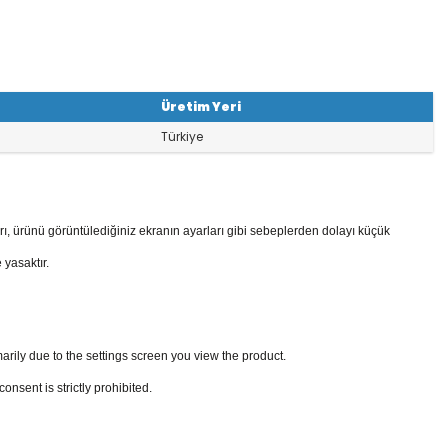
Üretim Yeri
Türkiye
rı, ürünü görüntülediğiniz ekranın ayarları gibi sebeplerden dolayı küçük
 yasaktır.
arily due to the settings screen you view the product.
sent is strictly prohibited.