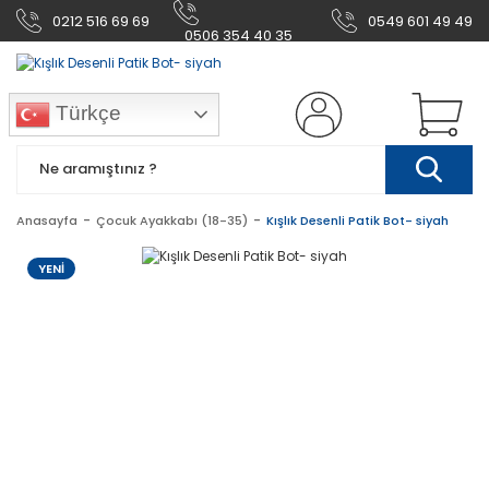
0212 516 69 69
0549 601 49 49
0506 354 40 35
Türkçe
Anasayfa
Çocuk Ayakkabı (18-35)
Kışlık Desenli Patik Bot- siyah
YENİ