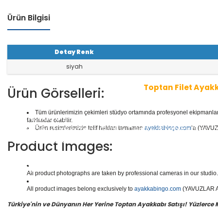
Ürün Bilgisi
Detay Renk
siyah
Toptan Filet Ayak
Ürün Görselleri:
Tüm ürünlerimizin çekimleri stüdyo ortamında profesyonel ekipmanlar ku
1 seri içinde
8
çift ayakkabı bulunur.
Toptan Filet Ayak
farklılıklar olabilir.
aliteli Deri Ayakkabılar, Günlük Deri Ayakkabılar, Spor
Ürün resimlerimizin telif hakları tamamen
ayakkabingo.com
’a (YAVUZL
e daha binlerce model filet ayakkabı mevcuttur.
Product Images:
Yüzlerce modeli, hızlı teslimatı, uygun
toptan patik a
n doğru adresi Yavuzlar Ayakkabı!
All product photographs are taken by professional cameras in our studio. 
All product images belong exclusively to
ayakkabingo.com
(YAVUZLAR AYA
Türkiye'nin ve Dünyanın Her Yerine Toptan Ayakkabı Satışı! Yüzlerce Mod