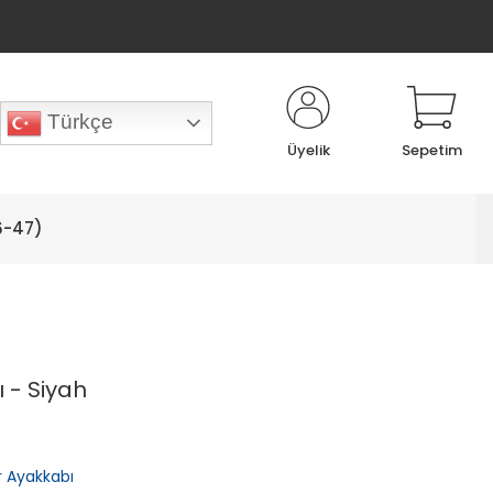
Türkçe
Üyelik
Sepetim
6-47)
 - Siyah
or Ayakkabı