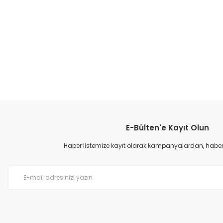
E-Bülten'e Kayıt Olun
Haber listemize kayıt olarak kampanyalardan, haberda
Çocuk Spor Ayakkabı - Gri/Pembe
Çocu