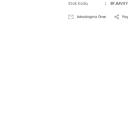
Stok Kodu
BFJMVX
Arkadaşına Öner
Pa