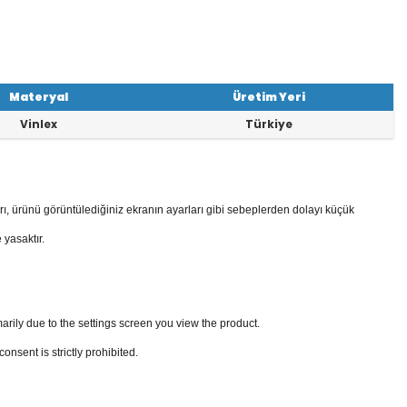
Materyal
Üretim Yeri
Vinlex
Türkiye
rı, ürünü görüntülediğiniz ekranın ayarları gibi sebeplerden dolayı küçük
 yasaktır.
arily due to the settings screen you view the product.
sent is strictly prohibited.