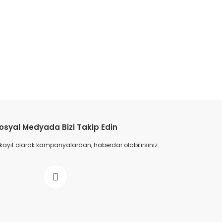
osyal Medyada Bizi Takip Edin
 kayıt olarak kampanyalardan, haberdar olabilirsiniz.
r Ayakkabı - Beyaz/Türüncü