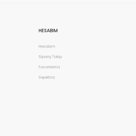
HESABIM
Hesabım
Sipariş Takip
Favorileriniz
Sepetiniz
Çocuk Spor Ayakkabı - Siyah/Pembe/Beyaz