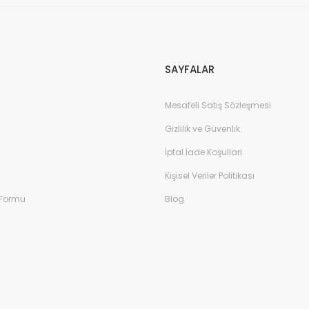
SAYFALAR
Mesafeli Satış Sözleşmesi
Gizlilik ve Güvenlik
İptal İade Koşullari
Çocuk Spor Ayakkabı - Siyah/Beyaz
Kişisel Veriler Politikası
 Formu
Blog