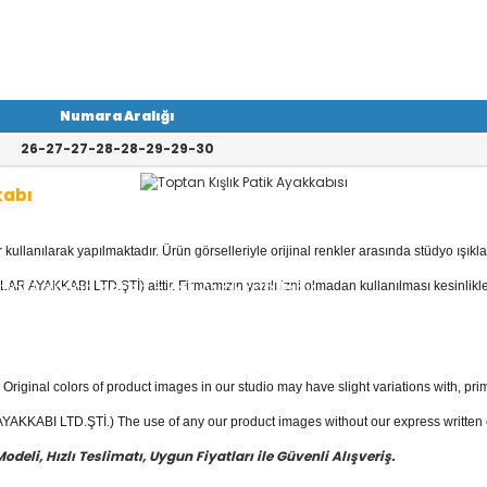
Numara Aralığı
26-27-27-28-28-29-29-30
kabı
llanılarak yapılmaktadır. Ürün görselleriyle orijinal renkler arasında stüdyo ışıkla
kabı
kategorisinde; Botlar, Çizmeler, K
 Ayakkabılar, Keten - Kot Ayakkabılar v
AR AYAKKABI LTD.ŞTİ) aittir. Firmamızın yazılı izni olmadan kullanılması kesinlikle
yakkabı
fiyatları ile güvenli alışverişin e
Original colors of product images in our studio may have slight variations with, prim
KKABI LTD.ŞTİ.) The use of any our product images without our express written con
eli, Hızlı Teslimatı, Uygun Fiyatları ile Güvenli Alışveriş.