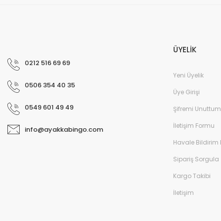
ÜYELİK
0212 516 69 69
Yeni Üyelik
0506 354 40 35
Üye Girişi
0549 601 49 49
Şifremi Unuttum
İletişim Formu
info@ayakkabingo.com
Havale Bildirim
Çocuk Spor Ayakkabı - Antrasit Siyah/Türüncü
Sipariş Sorgula
Kargo Takibi
İletişim