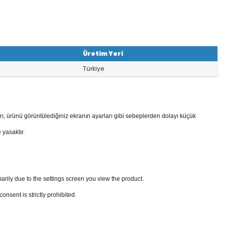
Üretim Yeri
Türkiye
rı, ürünü görüntülediğiniz ekranın ayarları gibi sebeplerden dolayı küçük
 yasaktır.
arily due to the settings screen you view the product.
sent is strictly prohibited.