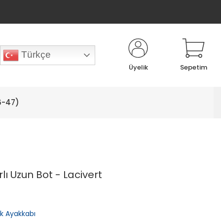
Türkçe
Üyelik
Sepetim
6-47)
ı Uzun Bot - Lacivert
lık Ayakkabı