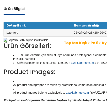
Ürün Bilgisi
Detay Renk
Numara Aralığı
Lacivert
26-27-27-28-28-29-2
Toptan Kışlık Patik A
Ürün Görselleri:
Tüm ürünlerimizin çekimleri stüdyo ortamında profesyonel ekipmanlar ku
1 seri içinde
8
çift ayakkabı bulunur.
Toptan Patik Aya
farklılıklar olabilir.
aliteli Deri Ayakkabılar, Spor Ayakkabılar, Günlük Deri
Ürün resimlerimizin telif hakları tamamen
ayakkabingo.com
’a (YAVUZL
e daha binlerce model patik ayakkabısı mevcuttur.
Product Images:
Yüzlerce modeli, hızlı teslimatı, uygun
toptan patik a
n doğru adresi Yavuzlar Ayakkabı!
All product photographs are taken by professional cameras in our studio. 
All product images belong exclusively to
ayakkabingo.com
(YAVUZLAR AYA
Türkiye'nin ve Dünyanın Her Yerine Toptan Ayakkabı Satışı! Yüzlerce Mod