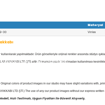
Materyal
9-30
Vinlex
yakkabı
llanılarak yapılmaktadır. Ürün görselleriyle orijinal renkler arasında stüdyo ışıkla
kkabı
kategorisinde; Botlar, Çizmeler, K
 Ayakkabılar, Keten - Kot Ayakkabılar v
AR AYAKKABI LTD.ŞTİ) aittir. Firmamızın yazılı izni olmadan kullanılması kesinlikle
yakkabı
fiyatları ile güvenli alışverişin e
Original colors of product images in our studio may have slight variations with, prim
KKABI LTD.ŞTİ.) The use of any our product images without our express written con
eli, Hızlı Teslimatı, Uygun Fiyatları ile Güvenli Alışveriş.