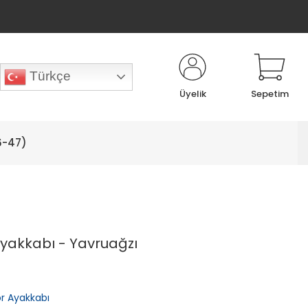
Türkçe
Üyelik
Sepetim
6-47)
Ayakkabı - Yavruağzı
or Ayakkabı