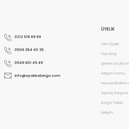
ÜYELİK
0212 516 69 69
Yeni Üyelik
0506 354 40 35
Üye Girişi
0549 601 49 49
Şifremi Unuttum
Cyx-049 Patik Spor Ayakkabı - Pembe
İletişim Formu
info@ayakkabingo.com
Havale Bildirim
Sipariş Sorgula
Kargo Takibi
İletişim