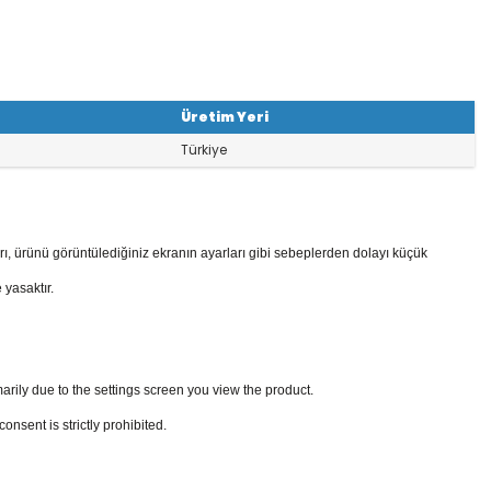
Üretim Yeri
Türkiye
rı, ürünü görüntülediğiniz ekranın ayarları gibi sebeplerden dolayı küçük
 yasaktır.
arily due to the settings screen you view the product.
sent is strictly prohibited.