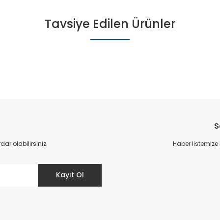
Tavsiye Edilen Ürünler
S
r olabilirsiniz.
Haber listemize
Kayıt Ol
-049 Patik Spor Ayakkabı - Gri
Cyx-049 Pat