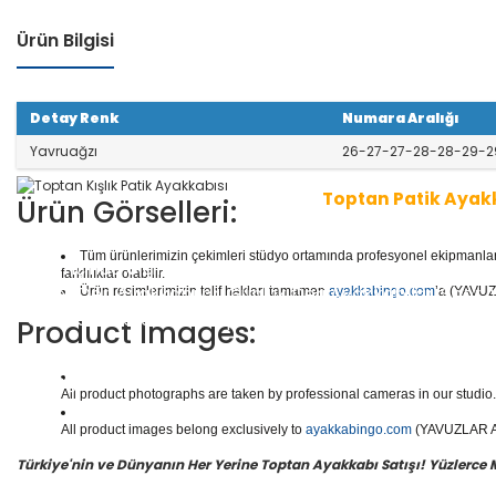
Ürün Bilgisi
Detay Renk
Numara Aralığı
Yavruağzı
26-27-27-28-28-29-2
Toptan Patik Ayak
Ürün Görselleri:
Tüm ürünlerimizin çekimleri stüdyo ortamında profesyonel ekipmanlar ku
1 seri içinde
8
çift ayakkabı bulunur.
Toptan Patik Aya
farklılıklar olabilir.
aliteli Deri Ayakkabılar, Günlük Deri Ayakkabılar, Spor
Ürün resimlerimizin telif hakları tamamen
ayakkabingo.com
’a (YAVUZL
e daha binlerce model patik ayakkabı mevcuttur.
Product Images:
Yüzlerce modeli, hızlı teslimatı, uygun
toptan patik a
n doğru adresi Yavuzlar Ayakkabı!
All product photographs are taken by professional cameras in our studio. 
All product images belong exclusively to
ayakkabingo.com
(YAVUZLAR AYA
Türkiye'nin ve Dünyanın Her Yerine Toptan Ayakkabı Satışı! Yüzlerce Mod