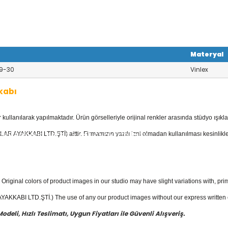
Materyal
9-30
Vinlex
kabı
llanılarak yapılmaktadır. Ürün görselleriyle orijinal renkler arasında stüdyo ışıkla
kkabı
kategorisinde; Botlar, Çizmeler, K
 Ayakkabılar, Keten - Kot Ayakkabılar v
AR AYAKKABI LTD.ŞTİ) aittir. Firmamızın yazılı izni olmadan kullanılması kesinlikle
yakkabı
fiyatları ile güvenli alışverişin e
Original colors of product images in our studio may have slight variations with, prim
KKABI LTD.ŞTİ.) The use of any our product images without our express written con
eli, Hızlı Teslimatı, Uygun Fiyatları ile Güvenli Alışveriş.