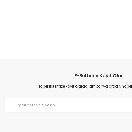
E-Bülten'e Kayıt Olun
Haber listemize kayıt olarak kampanyalardan, haberda
Cyx
Cyx-049 Patik Spor Ayakkabı - Siyah