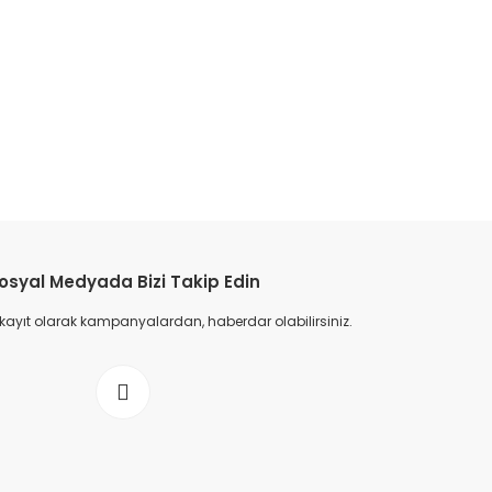
osyal Medyada Bizi Takip Edin
 kayıt olarak kampanyalardan, haberdar olabilirsiniz.
ilet Spor Ayakkabı - Lacivert