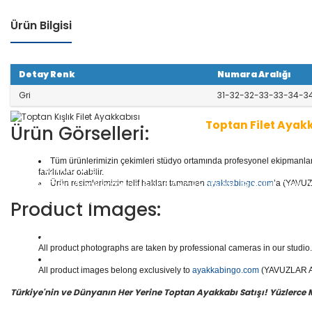
Ürün Bilgisi
Detay Renk
Numara Aralığı
Gri
31-32-32-33-33-34-3
Toptan Filet Ayak
Ürün Görselleri:
Tüm ürünlerimizin çekimleri stüdyo ortamında profesyonel ekipmanlar ku
1 seri içinde
8
çift ayakkabı bulunur.
Toptan Filet Ayak
farklılıklar olabilir.
aliteli Deri Ayakkabılar, Spor Ayakkabılar, Günlük Deri
Ürün resimlerimizin telif hakları tamamen
ayakkabingo.com
’a (YAVUZL
e daha binlerce model filet ayakkabısı mevcuttur.
Product Images:
Yüzlerce modeli, hızlı teslimatı, uygun
toptan filet ay
doğru adresi Yavuzlar Ayakkabı!
All product photographs are taken by professional cameras in our studio. 
All product images belong exclusively to
ayakkabingo.com
(YAVUZLAR AYA
Türkiye'nin ve Dünyanın Her Yerine Toptan Ayakkabı Satışı! Yüzlerce Mod