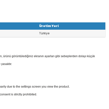
Üretim Yeri
Türkiye
rı, ürünü görüntülediğiniz ekranın ayarları gibi sebeplerden dolayı küçük
 yasaktır.
arily due to the settings screen you view the product.
sent is strictly prohibited.