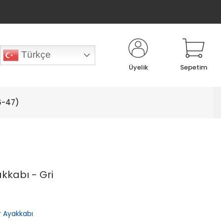
Türkçe
Üyelik
Sepetim
6-47)
kkabı - Gri
or Ayakkabı