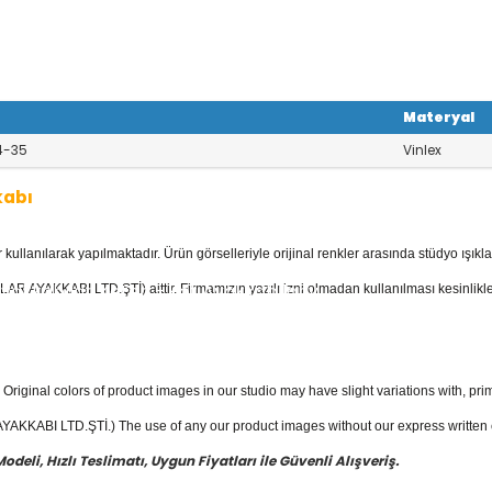
Materyal
4-35
Vinlex
kabı
llanılarak yapılmaktadır. Ürün görselleriyle orijinal renkler arasında stüdyo ışıkla
kabı
kategorisinde; Botlar, Çizmeler, K
 Ayakkabılar, Keten - Kot Ayakkabılar v
AR AYAKKABI LTD.ŞTİ) aittir. Firmamızın yazılı izni olmadan kullanılması kesinlikle
akkabı
fiyatları ile güvenli alışverişin en
Original colors of product images in our studio may have slight variations with, prim
KKABI LTD.ŞTİ.) The use of any our product images without our express written con
eli, Hızlı Teslimatı, Uygun Fiyatları ile Güvenli Alışveriş.