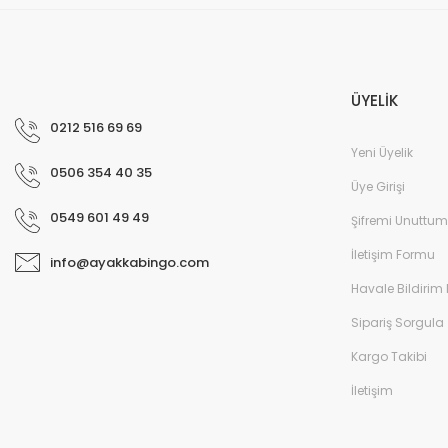
ÜYELİK
0212 516 69 69
Yeni Üyelik
0506 354 40 35
Üye Girişi
0549 601 49 49
Şifremi Unuttum
Cyx-09 Filet Spor Ayakkabı - Gri
İletişim Formu
info@ayakkabingo.com
Havale Bildirim
Sipariş Sorgula
Kargo Takibi
İletişim