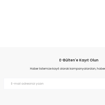
E-Bülten'e Kayıt Olun
Haber listemize kayıt olarak kampanyalardan, haberda
Cyx-09 Filet Spor Ayakkabı - Pembe
Cyx