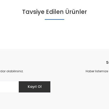
Tavsiye Edilen Ürünler
S
r olabilirsiniz.
Haber listemize
Kayıt Ol
Cyx-09 F
-09 Filet Spor Ayakkabı - Yavruağzı