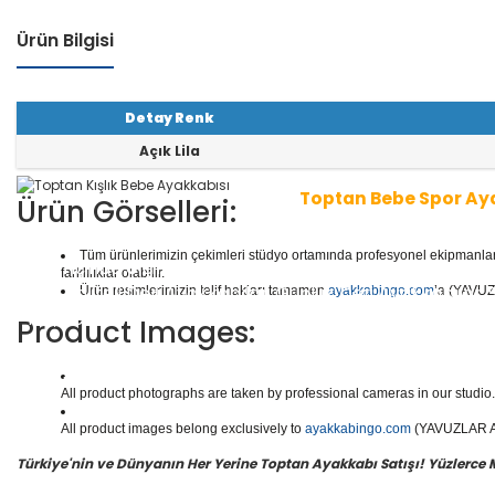
Ürün Bilgisi
Detay Renk
Açık Lila
Toptan Bebe Spor Ay
Ürün Görselleri:
Tüm ürünlerimizin çekimleri stüdyo ortamında profesyonel ekipmanlar ku
1 seri içinde
8
çift ayakkabı bulunur.
Toptan Bebe Aya
farklılıklar olabilir.
tler, Kaliteli Deri Ayakkabılar, Günlük Deri Ayakkabıla
Ürün resimlerimizin telif hakları tamamen
ayakkabingo.com
’a (YAVUZL
ılar, Botlar ve daha binlerce model bebe ayakkabısı m
Product Images:
Yüzlerce modeli, hızlı teslimatı, uygun
toptan bebe ay
doğru adresi Yavuzlar Ayakkabı!
All product photographs are taken by professional cameras in our studio. 
All product images belong exclusively to
ayakkabingo.com
(YAVUZLAR AYA
Türkiye'nin ve Dünyanın Her Yerine Toptan Ayakkabı Satışı! Yüzlerce Mod