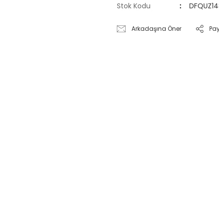
Stok Kodu
DFQUZ14
Arkadaşına Öner
Pa