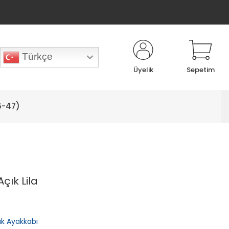
Türkçe
Üyelik
Sepetim
6-47)
çık Lila
lık Ayakkabı