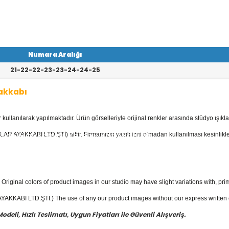
Numara Aralığı
21-22-22-23-23-24-24-25
akkabı
llanılarak yapılmaktadır. Ürün görselleriyle orijinal renkler arasında stüdyo ışıkla
kkabı
kategorisinde; Sandaletler, Babe
r, Spor Ayakkabılar, Keten - Kot Ayakkab
AR AYAKKABI LTD.ŞTİ) aittir. Firmamızın yazılı izni olmadan kullanılması kesinlikle
evcuttur.
akkabı
fiyatları ile güvenli alışverişin en
Original colors of product images in our studio may have slight variations with, prim
KKABI LTD.ŞTİ.) The use of any our product images without our express written con
eli, Hızlı Teslimatı, Uygun Fiyatları ile Güvenli Alışveriş.