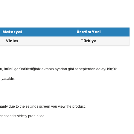
Materyal
Üretim Yeri
Vinlex
Türkiye
rı, ürünü görüntülediğiniz ekranın ayarları gibi sebeplerden dolayı küçük
 yasaktır.
arily due to the settings screen you view the product.
sent is strictly prohibited.