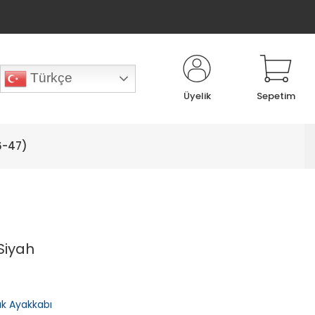
Türkçe
Üyelik
Sepetim
6-47)
Siyah
lık Ayakkabı