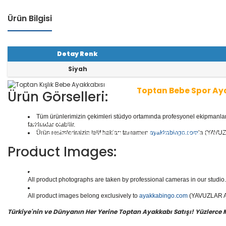
Ürün Bilgisi
Detay Renk
Siyah
Toptan Bebe Spor Ay
Ürün Görselleri:
Tüm ürünlerimizin çekimleri stüdyo ortamında profesyonel ekipmanlar ku
1 seri içinde
8
çift ayakkabı bulunur.
Toptan Bebe Aya
farklılıklar olabilir.
tler, Kaliteli Deri Ayakkabılar, Günlük Deri Ayakkabıla
Ürün resimlerimizin telif hakları tamamen
ayakkabingo.com
’a (YAVUZL
ılar, Botlar ve daha binlerce model bebe ayakkabısı m
Product Images:
Yüzlerce modeli, hızlı teslimatı, uygun
toptan bebe ay
doğru adresi Yavuzlar Ayakkabı!
All product photographs are taken by professional cameras in our studio. 
All product images belong exclusively to
ayakkabingo.com
(YAVUZLAR AYA
Türkiye'nin ve Dünyanın Her Yerine Toptan Ayakkabı Satışı! Yüzlerce Mod