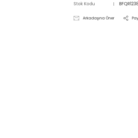
Stok Kodu
BFQR123
Arkadaşına Öner
Pa