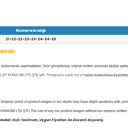
Numara Aralığı
21-22-22-23-23-24-24-25
akkabı
llanılarak yapılmaktadır. Ürün görselleriyle orijinal renkler arasında stüdyo ışıkla
kkabı
kategorisinde; Sandaletler, Babe
r, Spor Ayakkabılar, Keten - Kot Ayakkab
AR AYAKKABI LTD.ŞTİ) aittir. Firmamızın yazılı izni olmadan kullanılması kesinlikle
evcuttur.
akkabı
fiyatları ile güvenli alışverişin en
Original colors of product images in our studio may have slight variations with, prim
KKABI LTD.ŞTİ.) The use of any our product images without our express written con
eli, Hızlı Teslimatı, Uygun Fiyatları ile Güvenli Alışveriş.