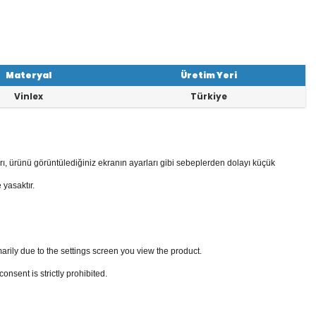
Materyal
Üretim Yeri
Vinlex
Türkiye
rı, ürünü görüntülediğiniz ekranın ayarları gibi sebeplerden dolayı küçük
 yasaktır.
arily due to the settings screen you view the product.
sent is strictly prohibited.