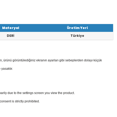
Materyal
Üretim Yeri
DERİ
Türkiye
rı, ürünü görüntülediğiniz ekranın ayarları gibi sebeplerden dolayı küçük
 yasaktır.
arily due to the settings screen you view the product.
sent is strictly prohibited.