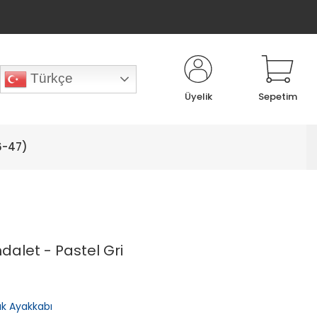
Türkçe
Üyelik
Sepetim
6-47)
dalet - Pastel Gri
lık Ayakkabı