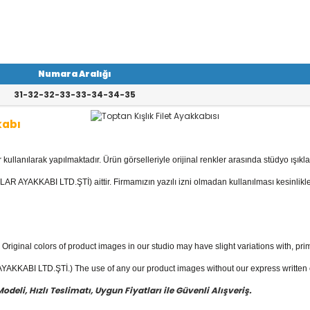
Numara Aralığı
31-32-32-33-33-34-34-35
kabı
llanılarak yapılmaktadır. Ürün görselleriyle orijinal renkler arasında stüdyo ışıkla
kabı
kategorisinde; Botlar, Çizmeler, K
 Ayakkabılar, Keten - Kot Ayakkabılar v
AR AYAKKABI LTD.ŞTİ) aittir. Firmamızın yazılı izni olmadan kullanılması kesinlikle
akkabı
fiyatları ile güvenli alışverişin en
Original colors of product images in our studio may have slight variations with, prim
KKABI LTD.ŞTİ.) The use of any our product images without our express written con
eli, Hızlı Teslimatı, Uygun Fiyatları ile Güvenli Alışveriş.