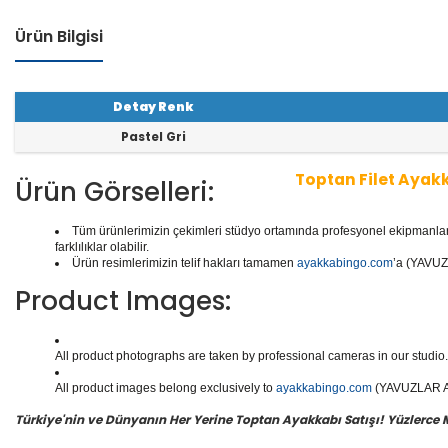
Ürün Bilgisi
Detay Renk
Pastel Gri
Toptan Filet Ayak
Ürün Görselleri:
Tüm ürünlerimizin çekimleri stüdyo ortamında profesyonel ekipmanlar ku
1 seri içinde
8
çift ayakkabı bulunur.
Toptan Filet Ayak
farklılıklar olabilir.
aliteli Deri Ayakkabılar, Spor Ayakkabılar, Günlük Deri
Ürün resimlerimizin telif hakları tamamen
ayakkabingo.com
’a (YAVUZL
e daha binlerce model filet ayakkabısı mevcuttur.
Product Images:
Yüzlerce modeli, hızlı teslimatı, uygun
toptan filet ay
doğru adresi Yavuzlar Ayakkabı!
All product photographs are taken by professional cameras in our studio. 
All product images belong exclusively to
ayakkabingo.com
(YAVUZLAR AYA
Türkiye'nin ve Dünyanın Her Yerine Toptan Ayakkabı Satışı! Yüzlerce Mod