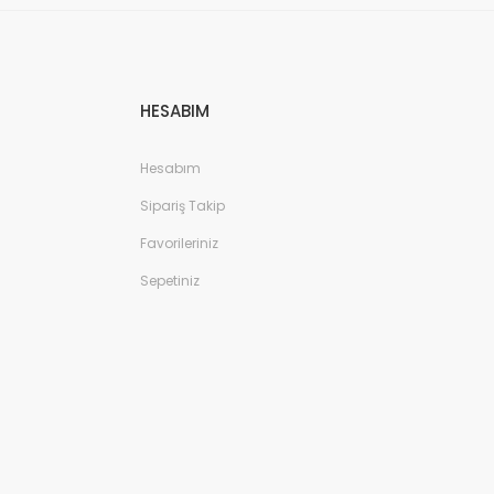
HESABIM
eri Terlik - Kahverengi
Hesabım
Sipariş Takip
Favorileriniz
Sepetiniz