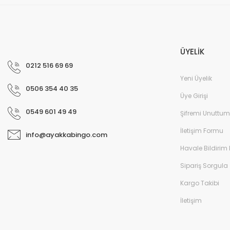
Erkek Deri Terlik
Erkek Deri Terlik - Siyah
ÜYELİK
0212 516 69 69
Yeni Üyelik
0506 354 40 35
Üye Girişi
0549 601 49 49
Şifremi Unuttum
İletişim Formu
info@ayakkabingo.com
Havale Bildirim
Sipariş Sorgula
Kargo Takibi
İletişim