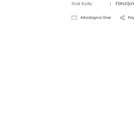
Stok Kodu
FGHJQU
Arkadaşına Öner
Pa