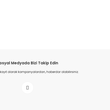
osyal Medyada Bizi Takip Edin
eri Terlik - Taba
Erkek Deri Terlik - Taba
 kayıt olarak kampanyalardan, haberdar olabilirsiniz.