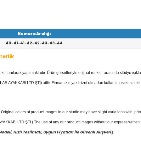
Numara Aralığı
40-41-41-42-42-43-43-44
Terlik
llanılarak yapılmaktadır. Ürün görselleriyle orijinal renkler arasında stüdyo ışıkla
egorisinde; Kaliteli Deri Terlikler ve da
AR AYAKKABI LTD.ŞTİ) aittir. Firmamızın yazılı izni olmadan kullanılması kesinlikle
lık terlik
fiyatları ile güvenli alışverişin
Original colors of product images in our studio may have slight variations with, prim
KKABI LTD.ŞTİ.) The use of any our product images without our express written con
eli, Hızlı Teslimatı, Uygun Fiyatları ile Güvenli Alışveriş.