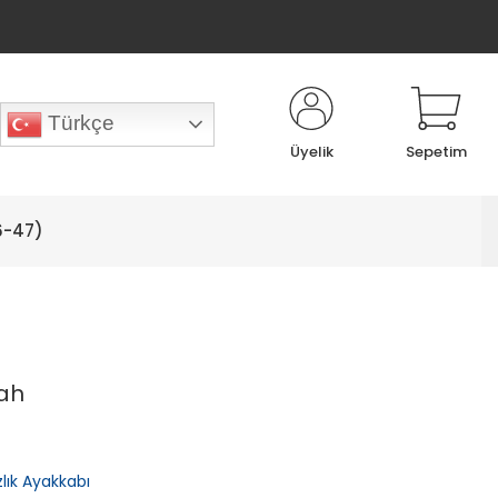
Türkçe
Üyelik
Sepetim
6-47)
yah
zlık Ayakkabı