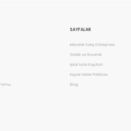
 - Taba
Erkek Deri Terlik - Taba
SAYFALAR
Erkek D
Mesafeli Satış Sözleşmesi
Gizlilik ve Güvenlik
İptal İade Koşullari
Kişisel Veriler Politikası
 Formu
Blog