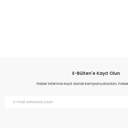
E-Bülten'e Kayıt Olun
Erkek Deri Terlik
Erkek Deri Terlik - Siyah
Haber listemize kayıt olarak kampanyalardan, haberda