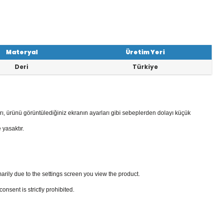
Materyal
Üretim Yeri
Deri
Türkiye
rı, ürünü görüntülediğiniz ekranın ayarları gibi sebeplerden dolayı küçük
 yasaktır.
arily due to the settings screen you view the product.
sent is strictly prohibited.