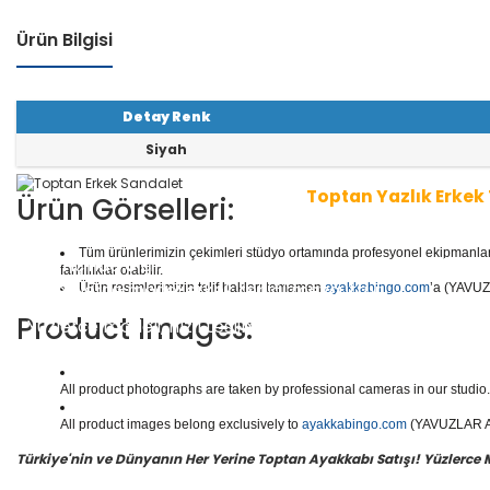
Ürün Bilgisi
Detay Renk
Siyah
Toptan Yazlık Erkek 
Ürün Görselleri:
Tüm ürünlerimizin çekimleri stüdyo ortamında profesyonel ekipmanlar ku
1 seri içinde
8
çift terlik bulunur.
Toptan Erkek Terlik
kat
farklılıklar olabilir.
ha binlerce model erkek terliği mevcuttur.
Ürün resimlerimizin telif hakları tamamen
ayakkabingo.com
’a (YAVUZL
Product Images:
Yüzlerce modeli, hızlı teslimatı, uygun
toptan erkek yaz
en doğru adresi Yavuzlar Ayakkabı!
All product photographs are taken by professional cameras in our studio. 
All product images belong exclusively to
ayakkabingo.com
(YAVUZLAR AYA
Türkiye'nin ve Dünyanın Her Yerine Toptan Ayakkabı Satışı! Yüzlerce Mod