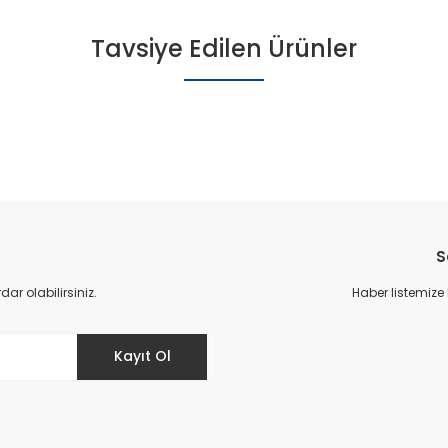
Tavsiye Edilen Ürünler
S
 - Taba
Erkek D
Erkek Deri Terlik - Siyah
r olabilirsiniz.
Haber listemize
Kayıt Ol