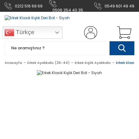
0212 516 69 69
0549 601 49 49
0506 354 40 35
Türkçe
Anasayfa
Erkek Ayakkabı (36-44)
Erkek Kışlık Ayakkabı
Erkek Klasik K