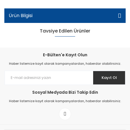
Ürün Bilgisi
Tavsiye Edilen Ürünler
E-Bülten'e Kayıt Olun
Haber listemize kayıt olarak kampanyalardan, haberdar olabilirsiniz.
Kayıt Ol
Sosyal Medyada Bizi Takip Edin
Haber listemize kayıt olarak kampanyalardan, haberdar olabilirsiniz.
Eys-12 Cırtlı Bebe Sandalet - Gri