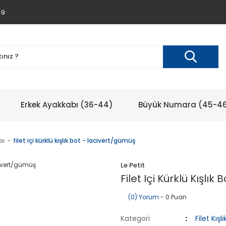
49
Erkek Ayakkabı (36-44)
Büyük Numara (45-4
bı
filet içi kürklü kışlık bot - lacivert/gümüş
Le Petit
Filet Içi Kürklü Kışlı
(0) Yorum
- 0 Puan
Kategori
Filet Kış