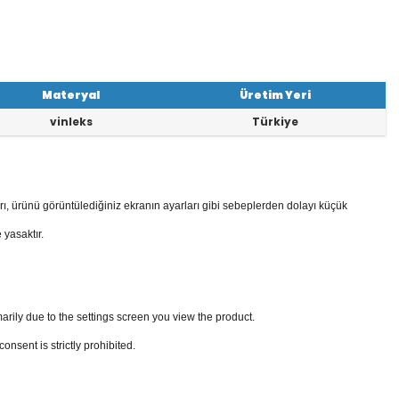
Materyal
Üretim Yeri
vinleks
Türkiye
rı, ürünü görüntülediğiniz ekranın ayarları gibi sebeplerden dolayı küçük
 yasaktır.
arily due to the settings screen you view the product.
sent is strictly prohibited.