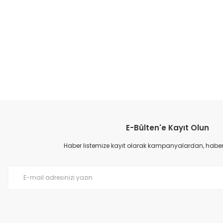
E-Bülten'e Kayıt Olun
Haber listemize kayıt olarak kampanyalardan, haberda
Filet Içi Kürklü Kışlık Bot - Haki
Filet Içi Kür