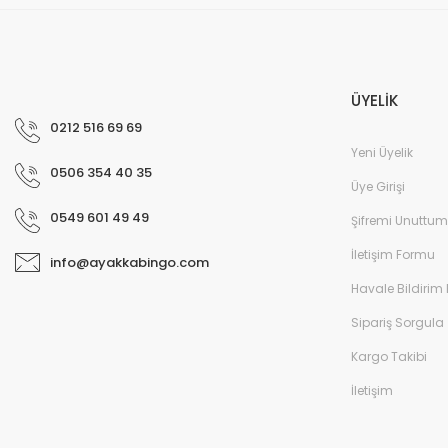
ÜYELİK
0212 516 69 69
Yeni Üyelik
0506 354 40 35
Üye Girişi
0549 601 49 49
Şifremi Unuttum
Filet Içi Kürklü Kışlık Bot - Lacivert/Su Mavisi
İletişim Formu
info@ayakkabingo.com
Havale Bildirim
Sipariş Sorgula
Kargo Takibi
İletişim