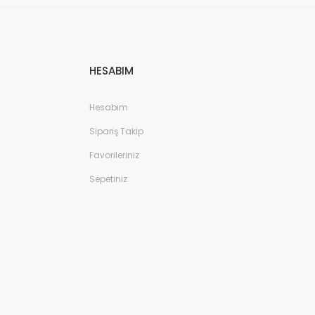
HESABIM
Hesabım
Sipariş Takip
Favorileriniz
Kürklü Kışlık Bot - Pembe/Gümüş
Sepetiniz