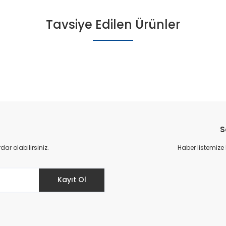
Tavsiye Edilen Ürünler
S
r olabilirsiniz.
Haber listemize
klü Kışlık Bot - Siyah
Filet Içi Kürklü Kışlık Bot -
Kayıt Ol