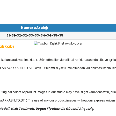
Numara Aralığı
31-31-32-32-33-33-34-34-35-35
yakkabı
llanılarak yapılmaktadır. Ürün görselleriyle orijinal renkler arasında stüdyo ışıkla
kabı
kategorisinde; Botlar, Çizmeler, K
 Ayakkabılar, Keten - Kot Ayakkabılar v
AR AYAKKABI LTD.ŞTİ) aittir. Firmamızın yazılı izni olmadan kullanılması kesinlikle
akkabı
fiyatları ile güvenli alışverişin en
Original colors of product images in our studio may have slight variations with, prim
KKABI LTD.ŞTİ.) The use of any our product images without our express written con
eli, Hızlı Teslimatı, Uygun Fiyatları ile Güvenli Alışveriş.