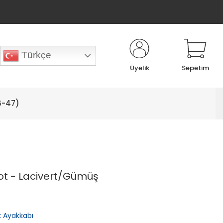
Türkçe
Üyelik
Sepetim
6-47)
k Bot - Lacivert/Gümüş
lık Ayakkabı