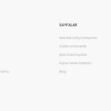
SAYFALAR
Mesafeli Satış Sözleşmesi
Filet Içi Kürklü Kışlık Bot - Bordo
Gizlilik ve Güvenlik
İptal İade Koşullari
Filet Içi 
Kişisel Veriler Politikası
 Formu
Blog