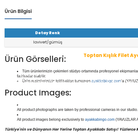
Ürün Bilgisi
Detay Renk
lavivert/gümüş
Toptan Kışlık Filet A
Ürün Görselleri:
Tüm ürünlerimizin çekimleri stüdyo ortamında profesyonel ekipmanlar ku
1 seri içinde
8
çift ayakkabı bulunur.
Toptan Filet Ayak
farklılıklar olabilir.
aliteli Deri Ayakkabılar, Spor Ayakkabılar, Günlük Deri
Ürün resimlerimizin telif hakları tamamen
ayakkabingo.com
’a (YAVUZL
e daha binlerce model filet ayakkabısı mevcuttur.
Product Images:
Yüzlerce modeli, hızlı teslimatı, uygun
toptan filet ay
doğru adresi Yavuzlar Ayakkabı!
All product photographs are taken by professional cameras in our studio. 
All product images belong exclusively to
ayakkabingo.com
(YAVUZLAR AYA
Türkiye'nin ve Dünyanın Her Yerine Toptan Ayakkabı Satışı! Yüzlerce Mod