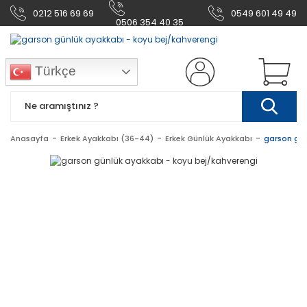
0212 516 69 69
0549 601 49 49
0506 354 40 35
Türkçe
Anasayfa
Erkek Ayakkabı (36-44)
Erkek Günlük Ayakkabı
garson gün