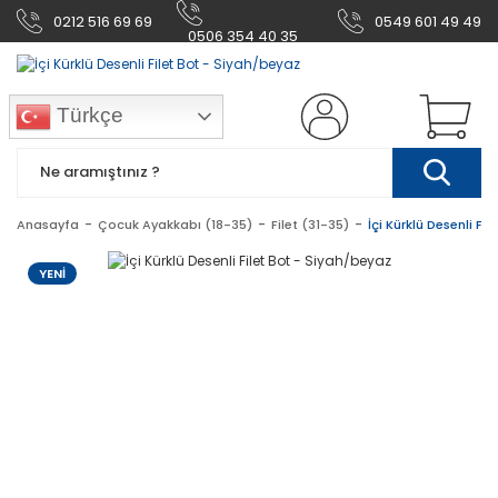
0212 516 69 69
0549 601 49 49
0506 354 40 35
Türkçe
Anasayfa
Çocuk Ayakkabı (18-35)
Filet (31-35)
İçi Kürklü Desenli Fi
YENİ