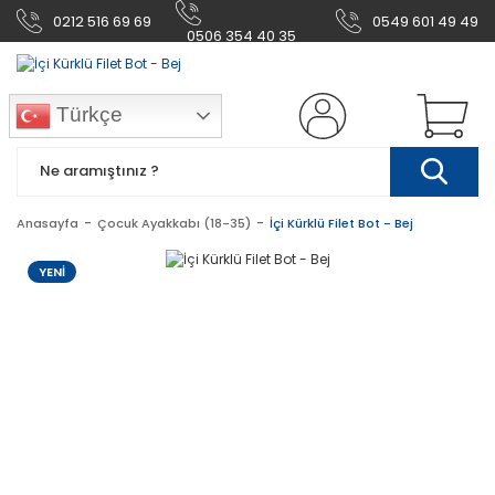
0212 516 69 69
0549 601 49 49
0506 354 40 35
Türkçe
Anasayfa
Çocuk Ayakkabı (18-35)
İçi Kürklü Filet Bot - Bej
YENİ