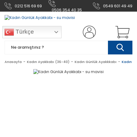
0212 516 69 69
0549 601 49 49
0506 354 40 35
Türkçe
Anasayfa
Kadın Ayakkabı (36-40)
Kadın Günlük Ayakkkabı
Kadın Gü