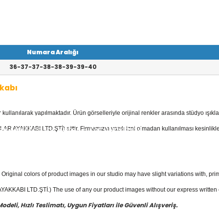
Numara Aralığı
36-37-37-38-38-39-39-40
kabı
llanılarak yapılmaktadır. Ürün görselleriyle orijinal renkler arasında stüdyo ışıkla
yan Ayakkabı
kategorisinde; Stilettola
 Deri Ayakkabılar, Keten - Kot Ayakkabıl
AR AYAKKABI LTD.ŞTİ) aittir. Firmamızın yazılı izni olmadan kullanılması kesinlikle
bısı mevcuttur.
yakkabı
fiyatları ile güvenli alışverişin
Original colors of product images in our studio may have slight variations with, prim
KKABI LTD.ŞTİ.) The use of any our product images without our express written con
eli, Hızlı Teslimatı, Uygun Fiyatları ile Güvenli Alışveriş.