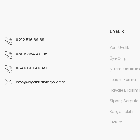
ÜYELİK
0212 516 69 69
Kadın Yazlık Ayakkabı - Siyah
Yeni Üyelik
0506 354 40 35
Kadın Yazl
Üye Girişi
0549 601 49 49
Şifremi Unuttum
İletişim Formu
info@ayakkabingo.com
Havale Bildirim
Sipariş Sorgula
Kargo Takibi
İletişim