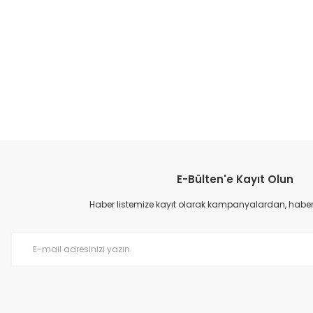
E-Bülten'e Kayıt Olun
Haber listemize kayıt olarak kampanyalardan, haberda
Kadın Yazlık Ayakkabı - Siyah
Kadın Yazlı