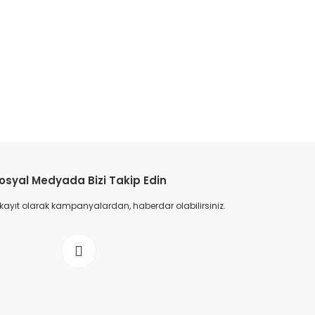
osyal Medyada Bizi Takip Edin
 kayıt olarak kampanyalardan, haberdar olabilirsiniz.
iyah
Kadın Yazlık Ayakkabı - Siyah