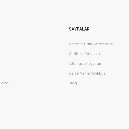
SAYFALAR
Mesafeli Satış Sözleşmesi
ık Ayakkabı - Kahverengi
Kadın Yazlık Ayakka
Gizlilik ve Güvenlik
İptal İade Koşullari
Kişisel Veriler Politikası
 Formu
Blog