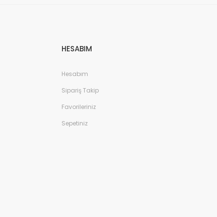
HESABIM
Hesabım
bı - Kahverengi
Sipariş Takip
Favorileriniz
Sepetiniz