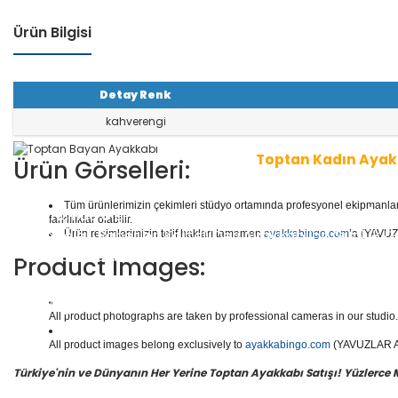
Ürün Bilgisi
Detay Renk
kahverengi
Toptan Kadın Ayak
Ürün Görselleri:
Tüm ürünlerimizin çekimleri stüdyo ortamında profesyonel ekipmanlar ku
1 seri içinde
8
çift ayakkabı bulunur.
Toptan Kadın/Ba
farklılıklar olabilir.
r, Abiyeler, Babetler, Kaliteli Deri Ayakkabılar, Günlük
Ürün resimlerimizin telif hakları tamamen
ayakkabingo.com
’a (YAVUZL
ar, Botlar ve daha binlerce model kadın/bayan ayakka
Product Images:
Yüzlerce modeli, hızlı teslimatı, uygun
toptan bayan a
en doğru adresi Yavuzlar Ayakkabı!
All product photographs are taken by professional cameras in our studio. 
All product images belong exclusively to
ayakkabingo.com
(YAVUZLAR AYA
Türkiye'nin ve Dünyanın Her Yerine Toptan Ayakkabı Satışı! Yüzlerce Mod