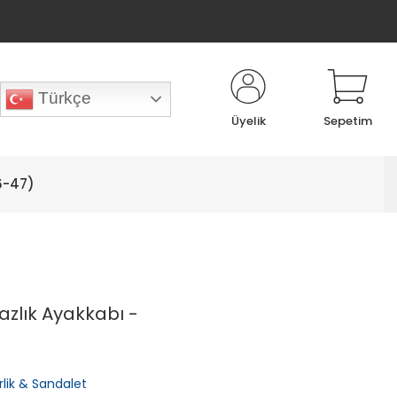
Türkçe
Üyelik
Sepetim
6-47)
azlık Ayakkabı -
rlik & Sandalet