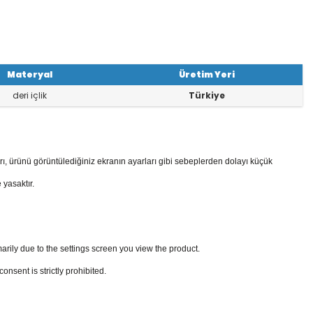
Materyal
Üretim Yeri
deri içlik
Türkiye
rı, ürünü görüntülediğiniz ekranın ayarları gibi sebeplerden dolayı küçük
 yasaktır.
arily due to the settings screen you view the product.
sent is strictly prohibited.