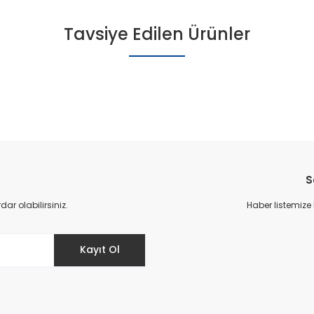
Tavsiye Edilen Ürünler
S
r olabilirsiniz.
Haber listemize
k Ayakkabı - Siyah
Kadın Yazlık Ayakkabı - S
Kayıt Ol