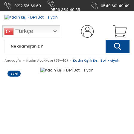
0212 516 69 69
0549 601 49 49
0506 354 40 35
Türkçe
Anasayfa
Kadın Ayakkabı (36-40)
Kadın Kışlık Deri Bot - siyah
YENİ